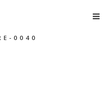
BIO
MÚSICA
VIDEO
TOUR
RE-0040