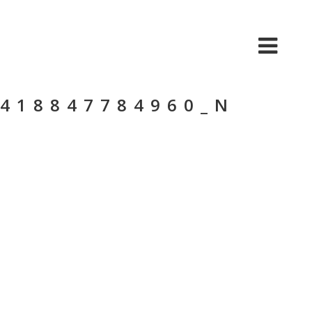
BIO
MÚSICA
VIDEO
TOUR
8418847784960_N